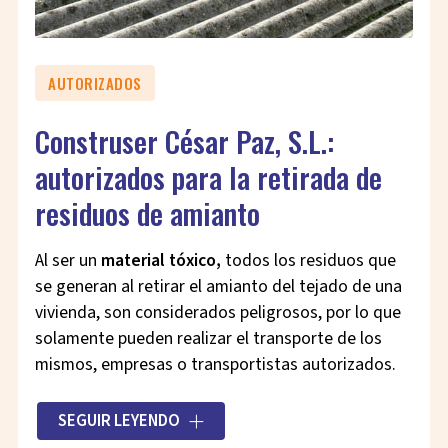
AUTORIZADOS
Construser César Paz, S.L.:
autorizados para la retirada de
residuos de amianto
Al ser un
material tóxico,
todos los residuos que
se generan al retirar el amianto del tejado de una
vivienda, son considerados peligrosos, por lo que
solamente pueden realizar el transporte de los
mismos, empresas o transportistas autorizados.
En Construser César Paz, S.L. ofrecemos un
SEGUIR LEYENDO
servicio integral al cliente que abarca desde el