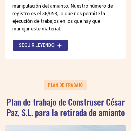
manipulación del amianto. Nuestro número de
registro es el 36/058, lo que nos permite la
ejecución de trabajos en los que hay que
manejar este material.
El amianto es considerado desde 2002 un
SEGUIR LEYENDO
material tóxico, por lo que, para su manipulación
y retirada, es fundamental seguir unas normas
muy estrictas y
un protocolo de medidas
preventivas
y de vigilancia para la salud.
PLAN DE TRABAJO
Plan de trabajo de Construser César
Paz, S.L. para la retirada de amianto