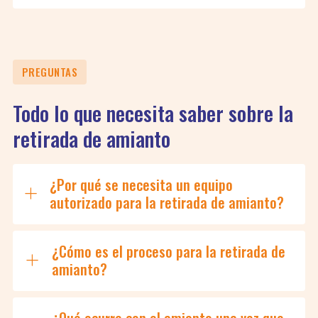
desamiantado hasta el reciclaje de estos residuos
en un lugar seguro. Para ello, colaboramos con
empresas autorizadas para su transporte y
tratamiento.
PREGUNTAS
Todo lo que necesita saber sobre la
retirada de amianto
¿Por qué se necesita un equipo
autorizado para la retirada de amianto?
¿Cómo es el proceso para la retirada de
amianto?