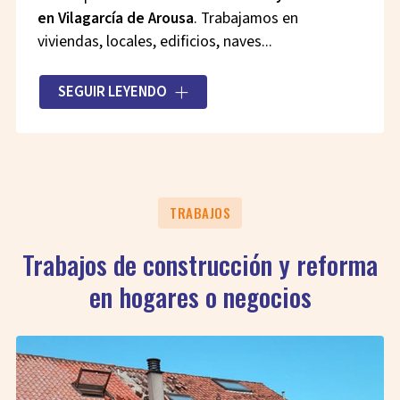
en Vilagarcía de Arousa
. Trabajamos en
viviendas, locales, edificios, naves...
Nuestra extensa trayectoria profesional nos ha
SEGUIR LEYENDO
servido para ganarnos la confianza de nuestros
clientes y
ampliar la cartera de servicios
que
ofrecemos. Actualmente, podemos dar todo
tipo de soluciones tanto para
particulares como
para empresas
.
TRABAJOS
Trabajos de construcción y reforma
en hogares o negocios